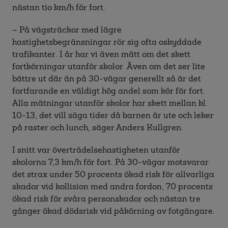
nästan tio km/h för fort.
– På vägsträckor med lägre
hastighetsbegränsningar rör sig ofta oskyddade
trafikanter. I år har vi även mätt om det skett
fortkörningar utanför skolor. Även om det ser lite
bättre ut där än på 30-vägar generellt så är det
fortfarande en väldigt hög andel som kör för fort.
Alla mätningar utanför skolor har skett mellan kl.
10-13, det vill säga tider då barnen är ute och leker
på raster och lunch, säger Anders Kullgren.
I snitt var överträdelsehastigheten utanför
skolorna 7,3 km/h för fort. På 30-vägar motsvarar
det strax under 50 procents ökad risk för allvarliga
skador vid kollision med andra fordon, 70 procents
ökad risk för svåra personskador och nästan tre
gånger ökad dödsrisk vid påkörning av fotgängare.