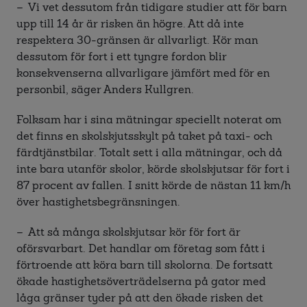
– Vi vet dessutom från tidigare studier att för barn
upp till 14 år är risken än högre. Att då inte
respektera 30-gränsen är allvarligt. Kör man
dessutom för fort i ett tyngre fordon blir
konsekvenserna allvarligare jämfört med för en
personbil, säger Anders Kullgren.
Folksam har i sina mätningar speciellt noterat om
det finns en skolskjutsskylt på taket på taxi- och
färdtjänstbilar. Totalt sett i alla mätningar, och då
inte bara utanför skolor, körde skolskjutsar för fort i
87 procent av fallen. I snitt körde de nästan 11 km/h
över hastighetsbegränsningen.
– Att så många skolskjutsar kör för fort är
oförsvarbart. Det handlar om företag som fått i
förtroende att köra barn till skolorna. De fortsatt
ökade hastighetsöverträdelserna på gator med
låga gränser tyder på att den ökade risken det