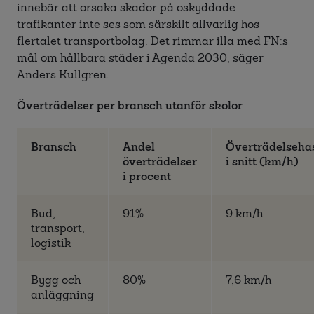
innebär att orsaka skador på oskyddade
trafikanter inte ses som särskilt allvarlig hos
flertalet transportbolag. Det rimmar illa med FN:s
mål om hållbara städer i Agenda 2030, säger
Anders Kullgren.
Överträdelser per bransch utanför skolor
Bransch
Andel
Överträdelseha
överträdelser
i snitt (km/h)
i procent
Bud,
91%
9 km/h
transport,
logistik
Bygg och
80%
7,6 km/h
anläggning