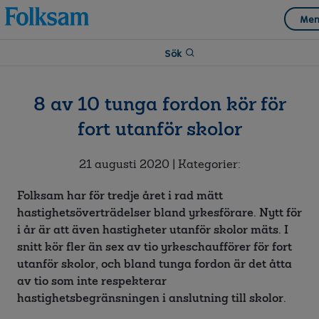
Till
Till
Men
navigation
innehåll
Sök
8 av 10 tunga fordon kör för
fort utanför skolor
21 augusti 2020
| Kategorier:
Folksam har för tredje året i rad mätt
hastighetsöverträdelser bland yrkesförare. Nytt för
i år är att även hastigheter utanför skolor mäts. I
snitt kör fler än sex av tio yrkeschaufförer för fort
utanför skolor, och bland tunga fordon är det åtta
av tio som inte respekterar
hastighetsbegränsningen i anslutning till skolor.