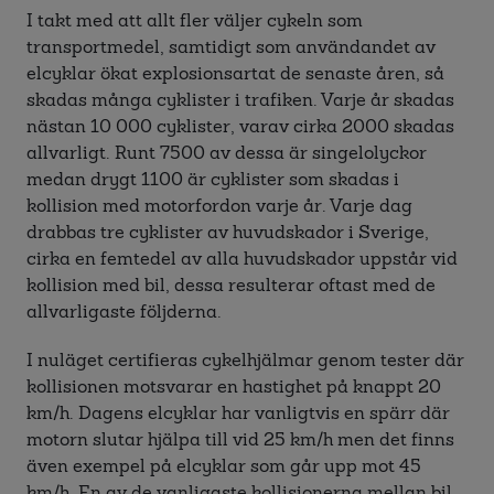
I takt med att allt fler väljer cykeln som
transportmedel, samtidigt som användandet av
elcyklar ökat explosionsartat de senaste åren, så
skadas många cyklister i trafiken. Varje år skadas
nästan 10 000 cyklister, varav cirka 2000 skadas
allvarligt. Runt 7500 av dessa är singelolyckor
medan drygt 1100 är cyklister som skadas i
kollision med motorfordon varje år. Varje dag
drabbas tre cyklister av huvudskador i Sverige,
cirka en femtedel av alla huvudskador uppstår vid
kollision med bil, dessa resulterar oftast med de
allvarligaste följderna.
I nuläget certifieras cykelhjälmar genom tester där
kollisionen motsvarar en hastighet på knappt 20
km/h. Dagens elcyklar har vanligtvis en spärr där
motorn slutar hjälpa till vid 25 km/h men det finns
även exempel på elcyklar som går upp mot 45
km/h. En av de vanligaste kollisionerna mellan bil