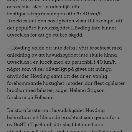
och cyklist sker i stadsmiljö, där
hastighetsbegränsningen ofta är 40 km/h.
Krocktester i den hastigheten visar till exempel att
det populära huvudskyddet Hövding inte hinner
utvecklas för att ge ett bra skydd.
– Hövding valde att inte delta i vårt krocktest med
anledning av att huvudskyddet inte skulle hinna
utvecklas i en krock med en personbil i 40 km/h,
något som vi ser allvarligt på givet att många
använder Hövding samt att det är en vanlig
förekommande hastighet i staden där flest cyklister
krockar med bilister, säger Helena Stigson,
forskare på Folksam.
De stora bristerna i huvudskyddet Hövding
bekräftas i ett liknande krocktest som genomförts
av BaST i Tyskland, där skyddet inte hann
utvecklas helt för att täcka huvudet i kollision med