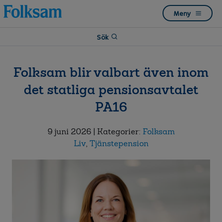
Till
Till
Meny
navigation
innehåll
Sök
Folksam blir valbart även inom
det statliga pensionsavtalet
PA16
9 juni 2026
| Kategorier:
Folksam
Liv
,
Tjänstepension