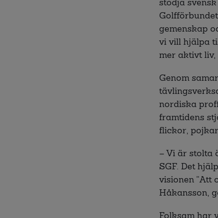
stödja svensk 
Golfförbundet 
gemenskap och
vi vill hjälpa 
mer aktivt liv
Genom samarbe
tävlingsverks
nordiska prof
framtidens stj
flickor, pojka
– Vi är stolta
SGF. Det hjälp
visionen ”Att
Håkansson, ge
Folksam har 