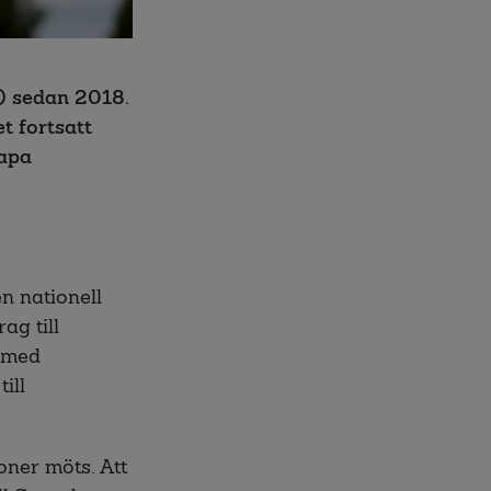
) sedan 2018.
et fortsatt
kapa
en nationell
ag till
r med
ill
oner möts. Att