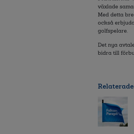
växlade samar
Med detta bre
också erbjuda
golfspelare.
Det nya avtal
bidra till fö
Relaterade