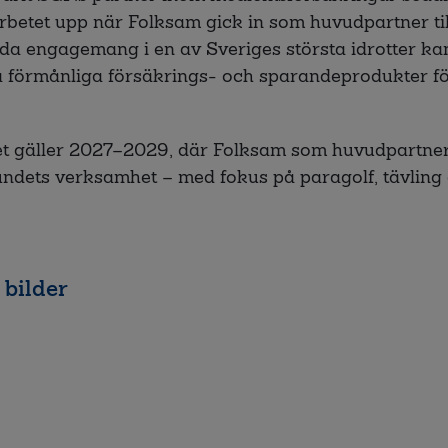
betet upp när Folksam gick in som huvudpartner til
da engagemang i en av Sveriges största idrotter k
 förmånliga försäkrings- och sparandeprodukter f
et gäller 2027–2029, där Folksam som huvudpartner 
rbundets verksamhet – med fokus på paragolf, tävling
 bilder