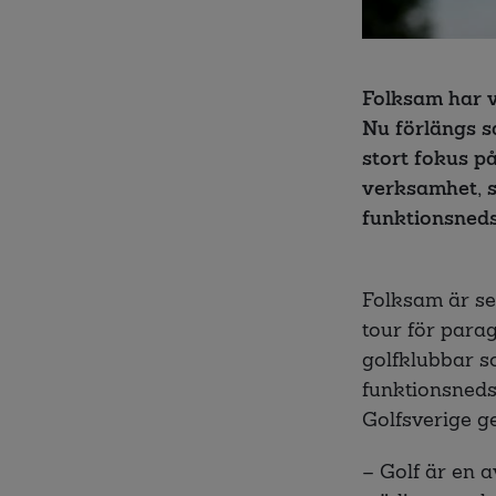
Folksam har v
Nu förlängs sa
stort fokus p
verksamhet, s
funktionsned
Folksam är sed
tour för para
golfklubbar s
funktionsnedsä
Golfsverige ge
– Golf är en a