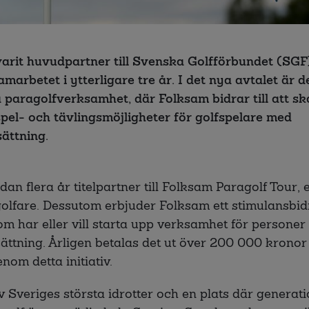
arit huvudpartner till Svenska Golfförbundet (SGF
marbetet i ytterligare tre år. I det nya avtalet är d
å paragolfverksamhet, där Folksam bidrar till att s
pel- och tävlingsmöjligheter för golfspelare med
sättning.
an flera år titelpartner till Folksam Paragolf Tour, 
golfare. Dessutom erbjuder Folksam ett stimulansbidr
om har eller vill starta upp verksamhet för persone
ttning. Årligen betalas det ut över 200 000 kronor t
nom detta initiativ.
v Sveriges största idrotter och en plats där generati