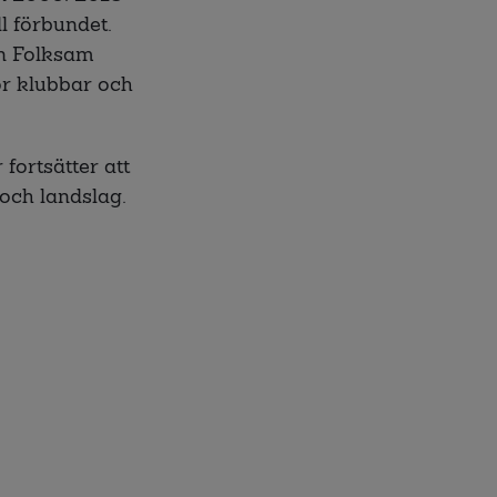
l förbundet.
an Folksam
ör klubbar och
fortsätter att
 och landslag.