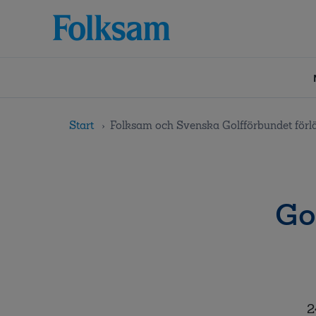
Till
Till
navigation
innehåll
Start
Folksam och Svenska Golfförbundet förlä
Go
2