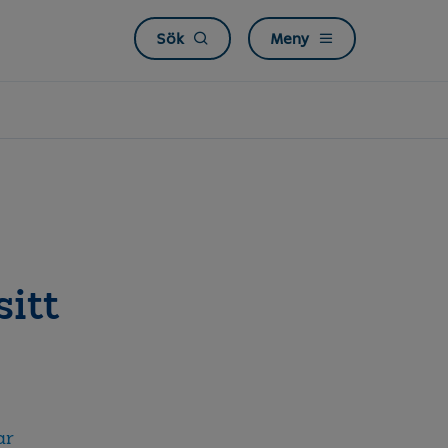
Sök
Meny
itt
ar