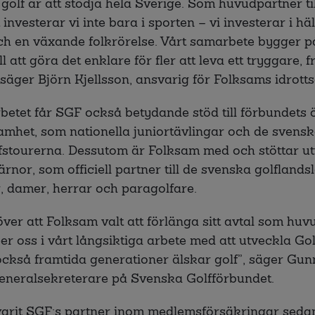
golf är att stödja hela Sverige. Som huvudpartner t
investerar vi inte bara i sporten – vi investerar i häl
 en växande folkrörelse. Vårt samarbete bygger på
till att göra det enklare för fler att leva ett tryggare, 
, säger Björn Kjellsson, ansvarig för Folksams idrotts
tet får SGF också betydande stöd till förbundets 
amhet, som nationella juniortävlingar och de svens
fstourerna. Dessutom är Folksam med och stöttar u
ärnor, som officiell partner till de svenska golflands
r, damer, herrar och paragolfare.
 över att Folksam valt att förlänga sitt avtal som huvu
er oss i vårt långsiktiga arbete med att utveckla Go
 också framtida generationer älskar golf”, säger Gun
neralsekreterare på Svenska Golfförbundet.
varit SGF:s partner inom medlemsförsäkringar seda