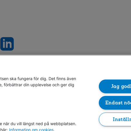
sen ska fungera för dig. Det finns även
e, förbättrar din upplevelse och ger dig
Gå direkt till...
Jag god
Endast nö
Folksam.se
Finansiell information
Lediga jo
Om penningtvättslagen
Inställ
e när du vill längst ned på webbplatsen.
här:
Information om cookies
.