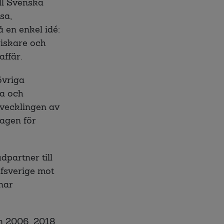
ill Svenska
sa,
 en enkel idé:
friskare och
affär.
övriga
ka och
tvecklingen av
lagen för
dpartner till
lfsverige mot
nar
n 2006. 2018