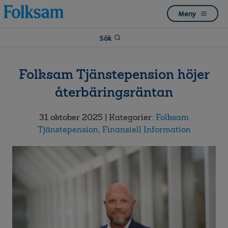
Till
Till
Meny
navigation
innehåll
Sök
Folksam Tjänstepension höjer
återbäringsräntan
31 oktober 2025
| Kategorier:
Folksam
Tjänstepension
,
Finansiell Information