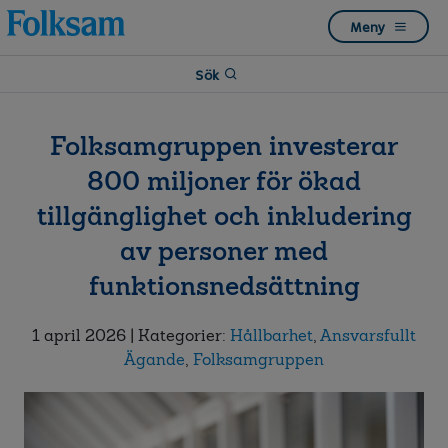
Till
Till
Meny
navigation
innehåll
Sök
Folksamgruppen investerar
800 miljoner för ökad
tillgänglighet och inkludering
av personer med
funktionsnedsättning
1 april 2026
| Kategorier:
Hållbarhet
,
Ansvarsfullt
Ägande
,
Folksamgruppen