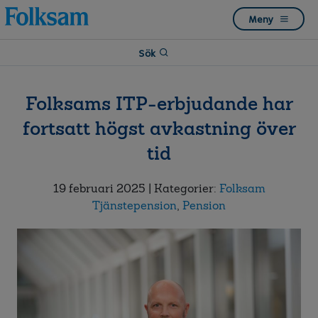
Till
Till
Meny
navigation
innehåll
Sök
Folksams ITP-erbjudande har
fortsatt högst avkastning över
tid
19 februari 2025
| Kategorier:
Folksam
Tjänstepension
,
Pension