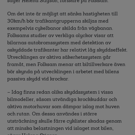
säger Helena Stigson, forskare på Folksam.
Om det inte är möjligt att sänka hastigheten till
30km/h bör trafikantgrupperna skiljas med
exempelvis cykelbanor skilda från vägbanan.
Folksams studier av verkliga olyckor visar att
bilarnas autobromssystem med detektion av
oskyddade trafikanter har relativt låg skyddseffekt.
Utvecklingen av aktiva säkerhetssystem går
framåt, men Folksam menar att biltillverkare även
bör skynda på utvecklingen i arbetet med bilens
passiva skydd vid krockar.
– Idag finns redan olika skyddssystem i vissa
bilmodeller, såsom utvändiga krockkuddar och
aktiva motorhuvar som dämpar islag mot huven
och rutan. Om dessa användes i större
utsträckning skulle färre cyklister skadas genom
att minska belastningen vid islaget mot bilen,