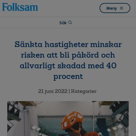
Till
Till
Meny
navigation
innehåll
Sök
Sänkta hastigheter minskar
risken att bli påkörd och
allvarligt skadad med 40
procent
21 juni 2022
| Kategorier: