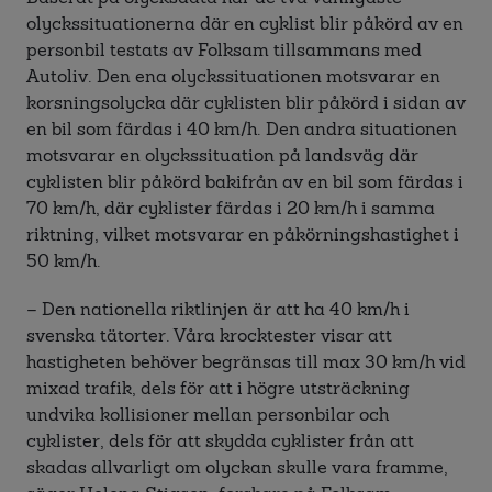
olyckssituationerna där en cyklist blir påkörd av en
personbil testats av Folksam tillsammans med
Autoliv. Den ena olyckssituationen motsvarar en
korsningsolycka där cyklisten blir påkörd i sidan av
en bil som färdas i 40 km/h. Den andra situationen
motsvarar en olyckssituation på landsväg där
cyklisten blir påkörd bakifrån av en bil som färdas i
70 km/h, där cyklister färdas i 20 km/h i samma
riktning, vilket motsvarar en påkörningshastighet i
50 km/h.
– Den nationella riktlinjen är att ha 40 km/h i
svenska tätorter. Våra krocktester visar att
hastigheten behöver begränsas till max 30 km/h vid
mixad trafik, dels för att i högre utsträckning
undvika kollisioner mellan personbilar och
cyklister, dels för att skydda cyklister från att
skadas allvarligt om olyckan skulle vara framme,