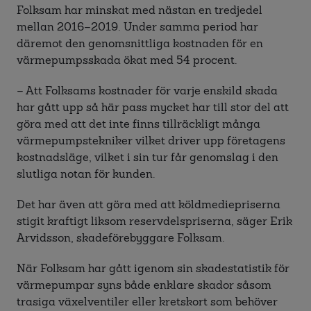
Folksam har minskat med nästan en tredjedel
mellan 2016–2019. Under samma period har
däremot den genomsnittliga kostnaden för en
värmepumpsskada ökat med 54 procent.
– Att Folksams kostnader för varje enskild skada
har gått upp så här pass mycket har till stor del att
göra med att det inte finns tillräckligt många
värmepumpstekniker vilket driver upp företagens
kostnadsläge, vilket i sin tur får genomslag i den
slutliga notan för kunden.
Det har även att göra med att köldmediepriserna
stigit kraftigt liksom reservdelspriserna, säger Erik
Arvidsson, skadeförebyggare Folksam.
När Folksam har gått igenom sin skadestatistik för
värmepumpar syns både enklare skador såsom
trasiga växelventiler eller kretskort som behöver