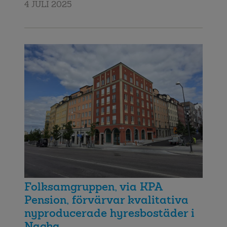
4 JULI 2025
Folksamgruppen, via KPA
Pension, förvärvar kvalitativa
nyproducerade hyresbostäder i
Nacka