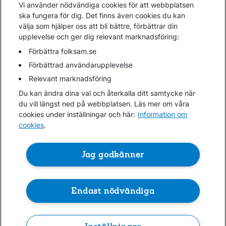
Vi använder nödvändiga cookies för att webbplatsen
ska fungera för dig. Det finns även cookies du kan
välja som hjälper oss att bli bättre, förbättrar din
upplevelse och ger dig relevant marknadsföring:
Förbättra folksam.se
Förbättrad användarupplevelse
11 JUNI 2026
Relevant marknadsföring
Folksamgruppen förvärvar
Du kan ändra dina val och återkalla ditt samtycke när
hyresbostäder i Göteborg av
du vill längst ned på webbplatsen. Läs mer om våra
Skanska
cookies under inställningar och här:
Information om
cookies
.
Jag godkänner
Endast nödvändiga