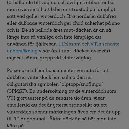
förhållande till väglag och övriga trafikanter bör
man även se till att bilen är utrustad på lämpligt
sätt vad gäller vinterdäck. Bra nordiska dubbfria
eller dubbade vinterdäck ger ökad säkerhet på snö
och is. De så kallade året runt-däcken är än så
länge inte så vanliga och inte lämpliga att
använda för fjällresan. I
Folksam och VTIs senaste
undersökning
visar året runt-däcken avsevärt
mycket sämre grepp vid vinterväglag.
På senare tid har konsumenter varnats för att
dubbfria vinterdäck kan sakna den nu
obligatoriska symbolen ”alptopp/snöflinga”
(3PMSF). En undersökning av de vinterdäck som
VTI gjort tester på de senaste tio åren, visar
emellertid att det är ytterst osannolikt att ett
vinterdäck saknar märkningen även om det är upp
till 10 år gammalt. Äldre däck än så bör man inte
köra på.