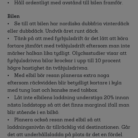
• Håll ordentligt med avstånd till bilen framför.
Bilen
• Se till att bilen har nordiska dubbfria vinterdäck
eller dubbdäck. Undvik året runt däck.
• Tänk på att med fyrhjulsdrift är det lätt att köra
fortare jämfört med tvåhjulsdrift eftersom man inte
märker halkan lika tydligt. Olycksstudier visar att
fyrhjulsdrivna bilar krockar i upp till 10 procent
högre hastighet än tvåhjulsdrivna.
• Med elbil bör resan planeras extra noga
eftersom räckvidden blir betydligt kortare i kyla
med tung last och kanske med takbox.
• Låt inte elbilens laddning understiga 20% innan
nästa laddstopp så att det finns marginal ifall man
blir stående i en bilkö.
• Planera också resan med elbil så att
laddningsnivån är tillräcklig vid destinationen. Går
det att underhållsladda på plats är det en fördel.