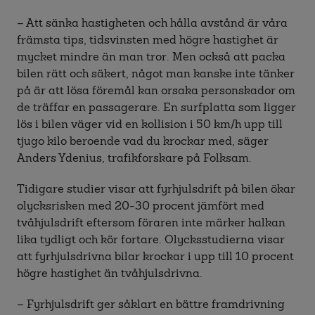
– Att sänka hastigheten och hålla avstånd är våra
främsta tips, tidsvinsten med högre hastighet är
mycket mindre än man tror. Men också att packa
bilen rätt och säkert, något man kanske inte tänker
på är att lösa föremål kan orsaka personskador om
de träffar en passagerare. En surfplatta som ligger
lös i bilen väger vid en kollision i 50 km/h upp till
tjugo kilo beroende vad du krockar med, säger
Anders Ydenius, trafikforskare på Folksam.
Tidigare studier visar att fyrhjulsdrift på bilen ökar
olycksrisken med 20-30 procent jämfört med
tvåhjulsdrift eftersom föraren inte märker halkan
lika tydligt och kör fortare. Olycksstudierna visar
att fyrhjulsdrivna bilar krockar i upp till 10 procent
högre hastighet än tvåhjulsdrivna.
– Fyrhjulsdrift ger såklart en bättre framdrivning