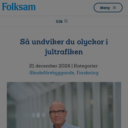
Till
Till
Meny
navigation
innehåll
Sök
Så undviker du olyckor i
jultrafiken
21 december 2024
| Kategorier:
Skadeförebyggande
,
Forskning