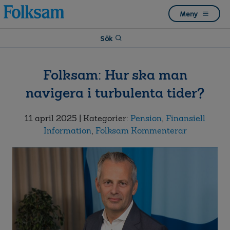
Till
Till
Meny
navigation
innehåll
Sök
Folksam: Hur ska man
navigera i turbulenta tider?
11 april 2025
| Kategorier:
Pension
,
Finansiell
Information
,
Folksam Kommenterar