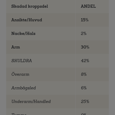
Skadad kroppsdel
ANDEL
Ansikte/Huvud
15
%
Nacke/Hals
2%
Arm
30
%
SKULDRA
42%
Överarm
8%
Armbågsled
6%
Underarm/Handled
25%