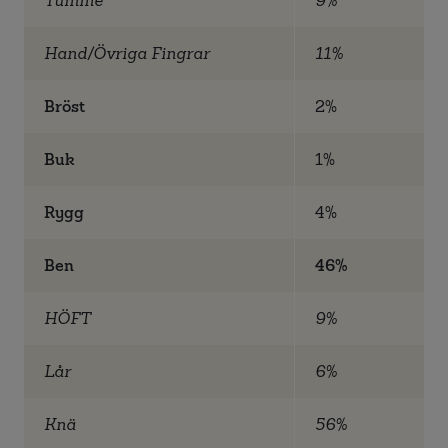
Tumme
9%
Hand/Övriga Fingrar
11%
Bröst
2%
Buk
1%
Rygg
4%
Ben
46%
HÖFT
9%
Lår
6%
Knä
56%