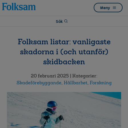
Till
Till
Meny
navigation
innehåll
Sök
Folksam listar: vanligaste
skadorna i (och utanför)
skidbacken
20 februari 2025
| Kategorier:
Skadeförebyggande
,
Hållbarhet
,
Forskning