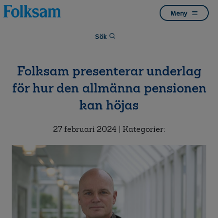
Till
Till
Meny
navigation
innehåll
Sök
Folksam presenterar underlag
för hur den allmänna pensionen
kan höjas
27 februari 2024
| Kategorier: