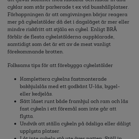
cyklar som står parkerade t ex vid busshållplatser.
Förhoppningen är att omgivningen börjar reagera
mer på cykelstölder då det i dagsläget är mer eller
mindre riskfritt att stjäla en cykel. Enligt BRÅ
förblir de flesta cykelstölderna ouppklarade,
samtidigt som det är ett av de mest vanligt
förekommande brotten.
Folksams tips för att förebygga cykelstölder
Komplettera cykelns fastmonterade
bakhjulslås med ett godkänt U-lås, bygel-
eller kedjelås.
Sätt låset runt både framhjul och ram och lås
fast cykeln i ett föremål som inte går att
flytta.
Undvik att ställa cykeln på ödsliga eller dåligt
upplysta platser.
Låt inte cykeln stå ute över natten. Ställ in