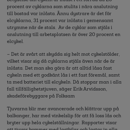
procent av cyklarna som stulits i nära anslutning
till bostad var inlåsta. Ännu dystrare är det för
elcyklarna, 31 procent var inlåsta i gemensamt
utrymme när de stals. Av de cyklar som stjäls i
anslutning till arbetsplatsen är över 20 procent en
elcykel.
– Det är svårt att skydda sig helt mot cykelstölder,
vilket visar sig då cyklarna stjäls även när de är
inlåsta. Det man ska göra är att alltid låsa fast
cykeln med ett godkänt lås i ett fast föremål, samt
ta med batteriet till elcykeln. Då stoppar man i alla
fall tillfällighetstjuven, säger Erik Arvidsson,
skadeförebyggare på Folksam
Tj
uvarna blir mer avancerade och klättrar upp på
balkonger, har med vinkelslip för att få loss lås och
bryter upp hela cykelställningar. Rapporter visar
att tjuvar kommer med lastbilar och lastar in alla