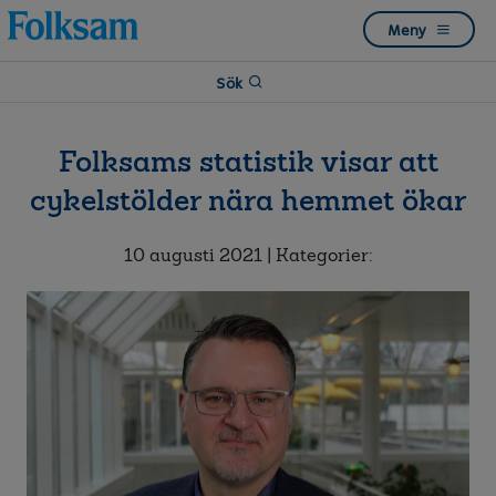
Till
Till
Meny
navigation
innehåll
Sök
Folksams statistik visar att
cykelstölder nära hemmet ökar
10 augusti 2021
| Kategorier: