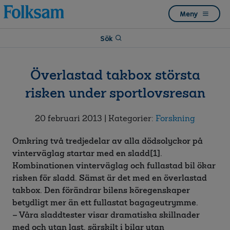
Till
Till
Meny
navigation
innehåll
Sök
Överlastad takbox största
risken under sportlovsresan
20 februari 2013
| Kategorier:
Forskning
Omkring två tredjedelar av alla dödsolyckor på
vinterväglag startar med en sladd[1].
Kombinationen vinterväglag och fullastad bil ökar
risken för sladd. Sämst är det med en överlastad
takbox. Den förändrar bilens köregenskaper
betydligt mer än ett fullastat bagageutrymme.
– Våra sladdtester visar dramatiska skillnader
med och utan last, särskilt i bilar utan