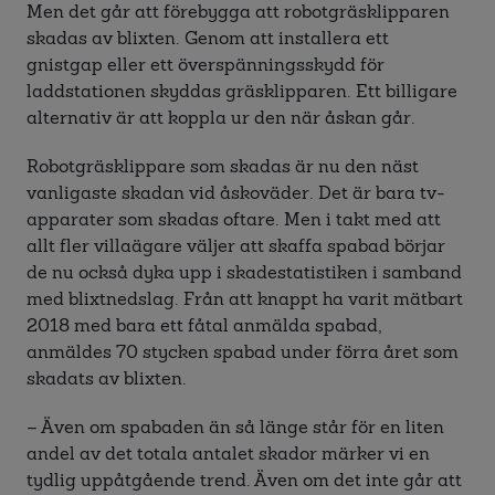
Men det går att förebygga att robotgräsklipparen
skadas av blixten. Genom att installera ett
gnistgap eller ett överspänningsskydd för
laddstationen skyddas gräsklipparen. Ett billigare
alternativ är att koppla ur den när åskan går.
Robotgräsklippare som skadas är nu den näst
vanligaste skadan vid åskoväder. Det är bara tv-
apparater som skadas oftare. Men i takt med att
allt fler villaägare väljer att skaffa spabad börjar
de nu också dyka upp i skadestatistiken i samband
med blixtnedslag. Från att knappt ha varit mätbart
2018 med bara ett fåtal anmälda spabad,
anmäldes 70 stycken spabad under förra året som
skadats av blixten.
– Även om spabaden än så länge står för en liten
andel av det totala antalet skador märker vi en
tydlig uppåtgående trend. Även om det inte går att