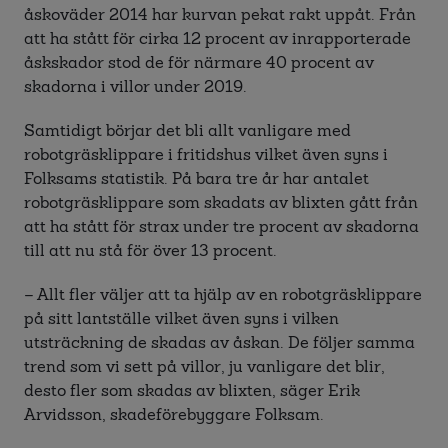
åskoväder 2014 har kurvan pekat rakt uppåt. Från
att ha stått för cirka 12 procent av inrapporterade
åskskador stod de för närmare 40 procent av
skadorna i villor under 2019.
Samtidigt börjar det bli allt vanligare med
robotgräsklippare i fritidshus vilket även syns i
Folksams statistik. På bara tre år har antalet
robotgräsklippare som skadats av blixten gått från
att ha stått för strax under tre procent av skadorna
till att nu stå för över 13 procent.
– Allt fler väljer att ta hjälp av en robotgräsklippare
på sitt lantställe vilket även syns i vilken
utsträckning de skadas av åskan. De följer samma
trend som vi sett på villor, ju vanligare det blir,
desto fler som skadas av blixten, säger Erik
Arvidsson, skadeförebyggare Folksam.