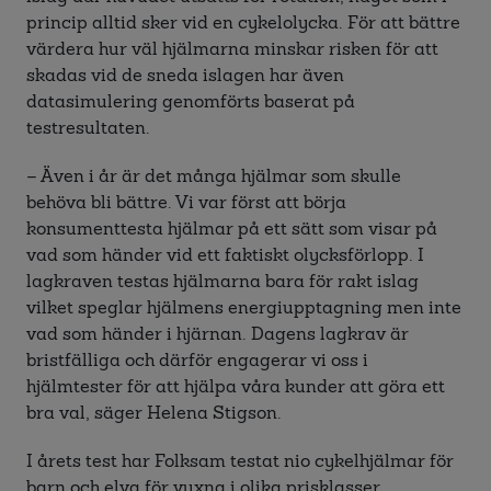
princip alltid sker vid en cykelolycka. För att bättre
värdera hur väl hjälmarna minskar risken för att
skadas vid de sneda islagen har även
datasimulering genomförts baserat på
testresultaten.
– Även i år är det många hjälmar som skulle
behöva bli bättre. Vi var först att börja
konsumenttesta hjälmar på ett sätt som visar på
vad som händer vid ett faktiskt olycksförlopp. I
lagkraven testas hjälmarna bara för rakt islag
vilket speglar hjälmens energiupptagning men inte
vad som händer i hjärnan. Dagens lagkrav är
bristfälliga och därför engagerar vi oss i
hjälmtester för att hjälpa våra kunder att göra ett
bra val, säger Helena Stigson.
I årets test har Folksam testat nio cykelhjälmar för
barn och elva för vuxna i olika prisklasser.