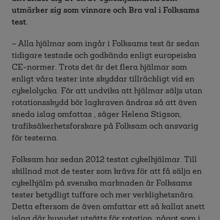
utmärker sig som vinnare och Bra val i Folksams
test.
– Alla hjälmar som ingår i Folksams test är sedan
tidigare testade och godkända enligt europeiska
CE-normer. Trots det är det flera hjälmar som
enligt våra tester inte skyddar tillräckligt vid en
cykelolycka. För att undvika att hjälmar säljs utan
rotationsskydd bör lagkraven ändras så att även
sneda islag omfattas , säger Helena Stigson,
trafiksäkerhetsforskare på Folksam och ansvarig
för testerna.
Folksam har sedan 2012 testat cykelhjälmar. Till
skillnad mot de tester som krävs för att få sälja en
cykelhjälm på svenska marknaden är Folksams
tester betydligt tuffare och mer verklighetsnära.
Detta eftersom de även omfattar ett så kallat snett
islag där huvudet utsätts för rotation, något som i