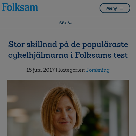
Till
Till
Meny
navigation
innehåll
Sök
Stor skillnad på de populäraste
cykelhjälmarna i Folksams test
15 juni 2017
| Kategorier:
Forskning