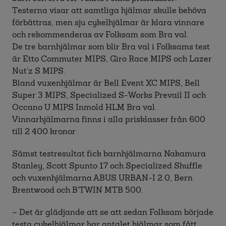
Testerna visar att samtliga hjälmar skulle behöva
förbättras, men sju cykelhjälmar är klara vinnare
och rekommenderas av Folksam som Bra val.
De tre barnhjälmar som blir Bra val i Folksams test
är Etto Commuter MIPS, Giro Race MIPS och Lazer
Nut'z S MIPS.
Bland vuxenhjälmar är Bell Event XC MIPS, Bell
Super 3 MIPS, Specialized S-Works Prevail II och
Occano U MIPS Inmold HLM Bra val.
Vinnarhjälmarna finns i alla prisklasser från 600
till 2 400 kronor.
Sämst testresultat fick barnhjälmarna Nakamura
Stanley, Scott Spunto 17 och Specialized Shuffle
och vuxenhjälmarna ABUS URBAN-I 2.0, Bern
Brentwood och B'TWIN MTB 500.
– Det är glädjande att se att sedan Folksam började
testa cykelhjälmar har antalet hjälmar som fått