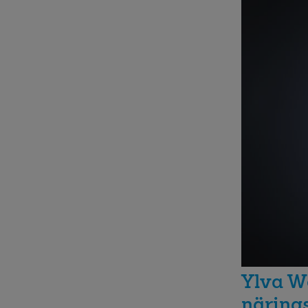
Ylva We
näring