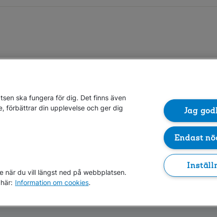
sen ska fungera för dig. Det finns även
e, förbättrar din upplevelse och ger dig
Gå direkt till...
Jag god
Endast nö
Folksam.se
Finansiell information
Lediga jo
Om penningtvättslagen
Inställ
e när du vill längst ned på webbplatsen.
här:
Information om cookies
.