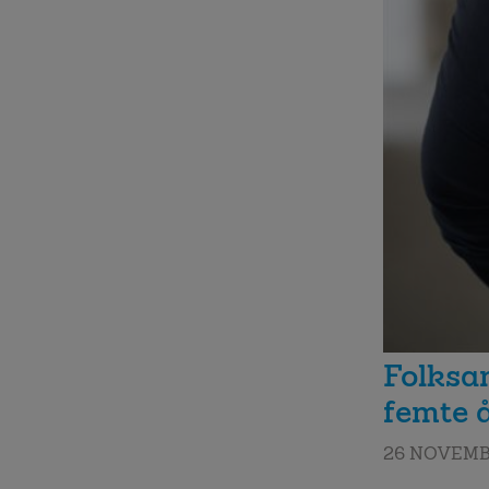
Folksam
femte å
26 NOVEMB