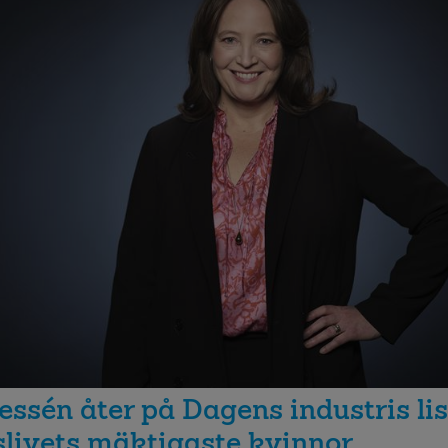
ssén åter på Dagens industris lis
slivets mäktigaste kvinnor