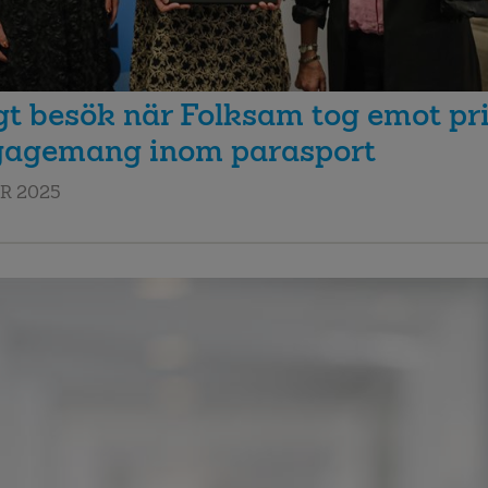
t besök när Folksam tog emot pri
ngagemang inom parasport
R 2025