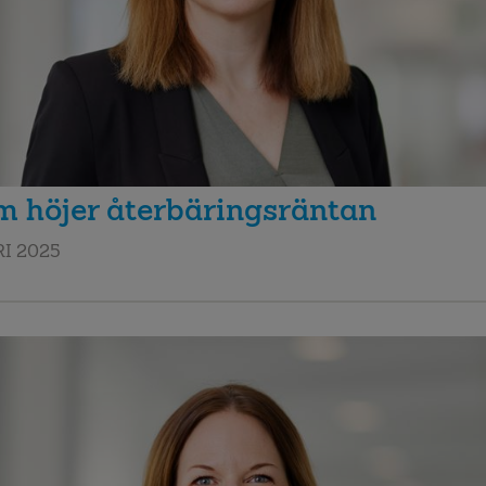
m höjer återbäringsräntan
I 2025