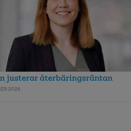
m justerar återbäringsräntan
ER 2024